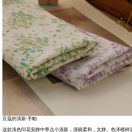
豆蔻的清新·手帕
这款浅色印花安静中带点小清新，清丽柔和，文静。色泽模样