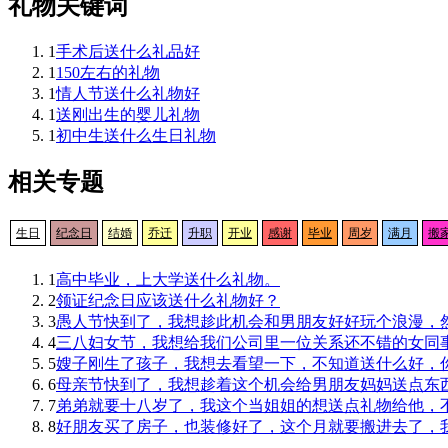
礼物关键词
1
手术后送什么礼品好
1
150左右的礼物
1
情人节送什么礼物好
1
送刚出生的婴儿礼物
1
初中生送什么生日礼物
相关专题
生日
纪念日
结婚
乔迁
升职
开业
感谢
毕业
周岁
满月
搬
1
高中毕业，上大学送什么礼物。
2
领证纪念日应该送什么礼物好？
3
愚人节快到了，我想趁此机会和男朋友好好玩个浪漫，
4
三八妇女节，我想给我们公司里一位关系还不错的女同
5
嫂子刚生了孩子，我想去看望一下，不知道送什么好，
6
母亲节快到了，我想趁着这个机会给男朋友妈妈送点东
7
弟弟就要十八岁了，我这个当姐姐的想送点礼物给他，
8
好朋友买了房子，也装修好了，这个月就要搬进去了，