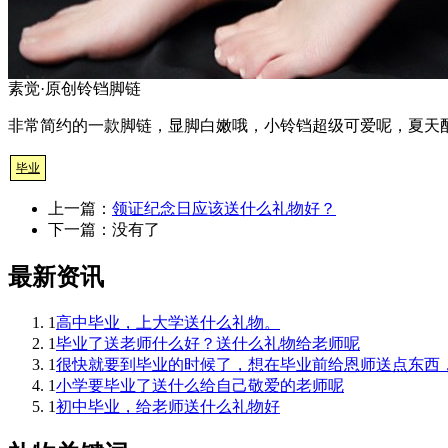
素觉·原创铃铛脚链
非常简约的一款脚链，显脚白嫩哦，小铃铛超级可爱呢，夏天配
毕业
上一篇：
领证纪念日应该送什么礼物好？
下一篇：没有了
最新资讯
1
高中毕业，上大学送什么礼物。
1
毕业了送老师什么好？送什么礼物给老师呢
1
很快就要到毕业的时候了，想在毕业前给恩师送点东西
1
小学要毕业了送什么给自己敬爱的老师呢
1
初中毕业，给老师送什么礼物好