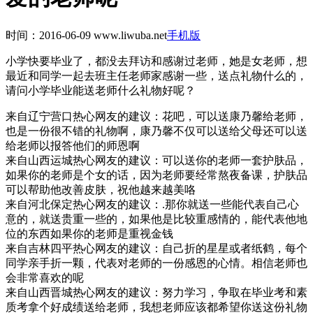
时间：2016-06-09
www.liwuba.net
手机版
小学快要毕业了，都没去拜访和感谢过老师，她是女老师，想
最近和同学一起去班主任老师家感谢一些，送点礼物什么的，
请问小学毕业能送老师什么礼物好呢？
来自辽宁营口热心网友的建议：
花吧，可以送康乃馨给老师，
也是一份很不错的礼物啊，康乃馨不仅可以送给父母还可以送
给老师以报答他们的师恩啊
来自山西运城热心网友的建议：
可以送你的老师一套护肤品，
如果你的老师是个女的话，因为老师要经常熬夜备课，护肤品
可以帮助他改善皮肤，祝他越来越美咯
来自河北保定热心网友的建议：
.那你就送一些能代表自己心
意的，就送贵重一些的，如果他是比较重感情的，能代表他地
位的东西如果你的老师是重视金钱
来自吉林四平热心网友的建议：
自己折的星星或者纸鹤，每个
同学亲手折一颗，代表对老师的一份感恩的心情。相信老师也
会非常喜欢的呢
来自山西晋城热心网友的建议：
努力学习，争取在毕业考和素
质考拿个好成绩送给老师，我想老师应该都希望你送这份礼物