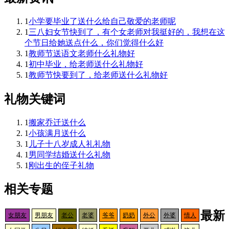
1
小学要毕业了送什么给自己敬爱的老师呢
1
三八妇女节快到了，有个女老师对我挺好的，我想在这
个节日给她送点什么，你们觉得什么好
1
教师节送语文老师什么礼物好
1
初中毕业，给老师送什么礼物好
1
教师节快要到了，给老师送什么礼物好
礼物关键词
1
搬家乔迁送什么
1
小孩满月送什么
1
儿子十八岁成人礼礼物
1
男同学结婚送什么礼物
1
刚出生的侄子礼物
相关专题
最新
女朋友
男朋友
老公
老婆
爷爷
奶奶
外公
外婆
情人