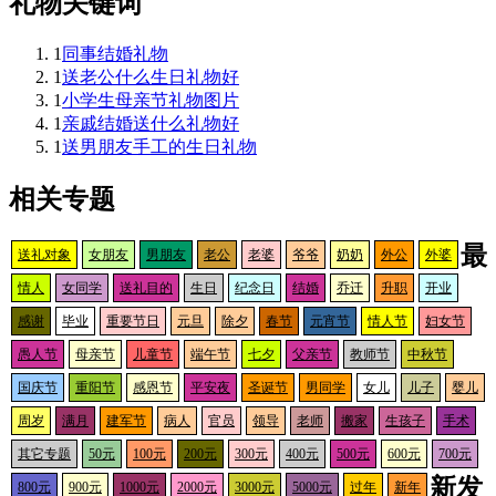
礼物关键词
1
同事结婚礼物
1
送老公什么生日礼物好
1
小学生母亲节礼物图片
1
亲戚结婚送什么礼物好
1
送男朋友手工的生日礼物
相关专题
最
送礼对象
女朋友
男朋友
老公
老婆
爷爷
奶奶
外公
外婆
情人
女同学
送礼目的
生日
纪念日
结婚
乔迁
升职
开业
感谢
毕业
重要节日
元旦
除夕
春节
元宵节
情人节
妇女节
愚人节
母亲节
儿童节
端午节
七夕
父亲节
教师节
中秋节
国庆节
重阳节
感恩节
平安夜
圣诞节
男同学
女儿
儿子
婴儿
周岁
满月
建军节
病人
官员
领导
老师
搬家
生孩子
手术
其它专题
50元
100元
200元
300元
400元
500元
600元
700元
新发
800元
900元
1000元
2000元
3000元
5000元
过年
新年