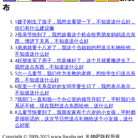
布
1
嫂子刚生了孩子，我想去看望一下，不知道送什么好，
你们有什么建议嘛
2
母亲节快到了，我想趁着这个机会给男朋友妈妈送点东
西，增进下关系，不知道送什么好
3
弟弟就要十八岁了，我这个当姐姐的想送点礼物给他，
不知道送什么好
4
好朋友买了房子，也装修好了，这个月就要搬进去了，
我想送点东西，不知道送什么好
5
六一儿童节，我们作为支教的老师，想给学生们送点东
西，不知道送什么好
6
班里一个关系蛮好的女同学要生日了，我想表示表示，
不知道送什么好
7
我部门一直和我一个办公室的领导升职了，平时我们关
系还不错，现在我想送点东西给他，送什么好
8
儿童节快要到了，我朋友家有个六岁的小女孩，平时都
是很听话的，这次节日想送点礼物给这个小女孩，送什
么好呢
Copyright © 2009-2015 www.liwuba.net. 礼物吧版权所有