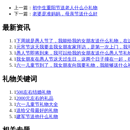
上一篇：
初中生重阳节送老人什么小礼物
下一篇：
老婆是准妈妈，母亲节送什么好
最新资讯
1
下周就是愚人节了，我能给我的女朋友送什么礼物，在
1
元宵节这天我要去我女朋友家拜访，是第一次上门，我
1
愚人节即将到来，我可以给我的女朋友送什么愚人节礼物
1
我女朋友在愚人节这天过生日，这两个日子撞在一起，
1
六一儿童节到了，我女朋友向我要礼物，我能够送什么
礼物关键词
1
500左右结婚礼物
1
2000元左右的礼品
1
六一儿童节礼物大全
1
送给父母最好的礼物
1
建军节送他什么礼物