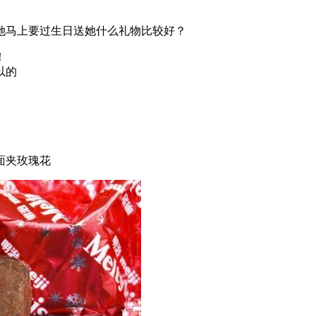
她马上要过生日送她什么礼物比较好？
！
以的
面夹玫瑰花