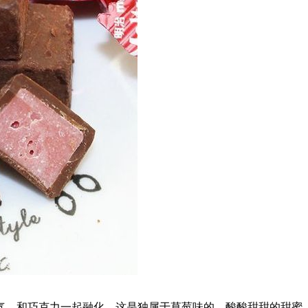
气，和巧克力一起融化。这是独属于草莓味的，酸酸甜甜的甜蜜