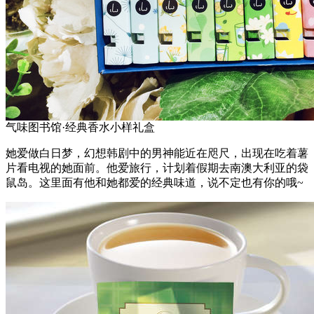
气味图书馆·经典香水小样礼盒
她爱做白日梦，幻想韩剧中的男神能近在咫尺，出现在吃着薯
片看电视的她面前。他爱旅行，计划着假期去南澳大利亚的袋
鼠岛。这里面有他和她都爱的经典味道，说不定也有你的哦~