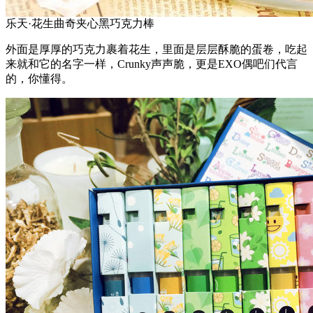
乐天·花生曲奇夹心黑巧克力棒
外面是厚厚的巧克力裹着花生，里面是层层酥脆的蛋卷，吃起
来就和它的名字一样，Crunky声声脆，更是EXO偶吧们代言
的，你懂得。