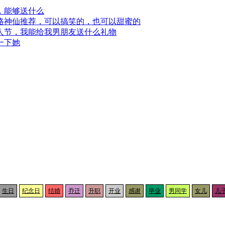
，能够送什么
路神仙推荐，可以搞笑的，也可以甜蜜的
人节，我能给我男朋友送什么礼物
一下她
生日
纪念日
结婚
乔迁
升职
开业
感谢
毕业
男同学
女儿
儿