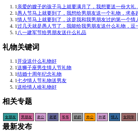
1
亲爱的嫂子的孩子马上就要满月了，我想要送一份大礼
1
愚人节马上就要到了，我想给男朋友送一个礼物，求各
1
情人节马上就要到了，这是我和我男朋友过的第一个情
1
过几天就是愚人节了，我能给我男朋友送什么礼物，逗
1
八一建军节给男朋友送什么礼品
礼物关键词
1
开业送什么礼物好
1
送狮子座男生情人节礼物
1
结婚十周年纪念礼物
1
七夕情人节礼物送男友
1
送给情人啥礼物好
相关专题
女朋友
男朋友
老公
老婆
爷爷
奶奶
外公
外婆
情人
女同学
最新发布