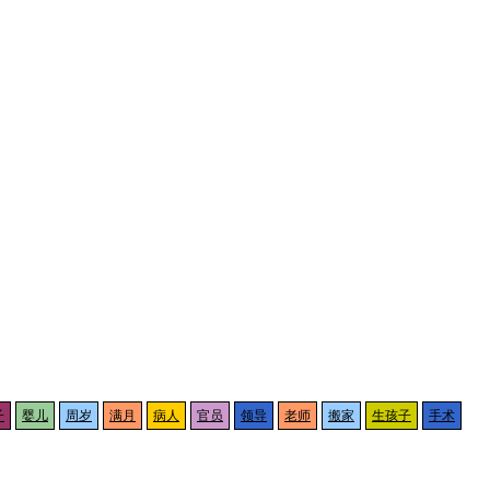
子
婴儿
周岁
满月
病人
官员
领导
老师
搬家
生孩子
手术