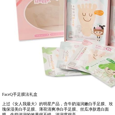
FaceQ手足膜法礼盒
上过《女人我最大》的明星产品，含牛奶滋润嫩白手足膜、玫
瑰保湿美白手足膜、薄荷清爽净白手足膜、丝瓜净肤透白面
膜，牛奶滋润的效果很不错，滋润度很高 。