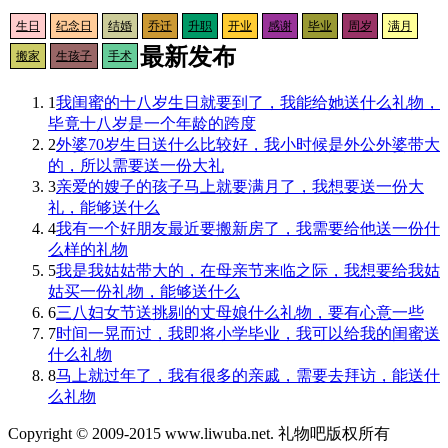
生日
纪念日
结婚
乔迁
升职
开业
感谢
毕业
周岁
满月
最新发布
搬家
生孩子
手术
1
我闺蜜的十八岁生日就要到了，我能给她送什么礼物，
毕竟十八岁是一个年龄的跨度
2
外婆70岁生日送什么比较好，我小时候是外公外婆带大
的，所以需要送一份大礼
3
亲爱的嫂子的孩子马上就要满月了，我想要送一份大
礼，能够送什么
4
我有一个好朋友最近要搬新房了，我需要给他送一份什
么样的礼物
5
我是我姑姑带大的，在母亲节来临之际，我想要给我姑
姑买一份礼物，能够送什么
6
三八妇女节送挑剔的丈母娘什么礼物，要有心意一些
7
时间一晃而过，我即将小学毕业，我可以给我的闺蜜送
什么礼物
8
马上就过年了，我有很多的亲戚，需要去拜访，能送什
么礼物
Copyright © 2009-2015 www.liwuba.net. 礼物吧版权所有