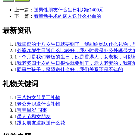
上一篇：
送男性朋友什么生日礼物好400元
下一篇：
看望动手术的病人送什么补血的
最新资讯
1
我闺蜜的十八岁生日就要到了，我能给她送什么礼物，
1
外婆70岁生日送什么比较好，我小时候是外公外婆带大
1
下个月是我们老板的生日，她是香港人，女老板，可以给
1
我老婆四十岁的生日很快就要到了，老夫老妻的，我能
1
同事生孩子，探望送什么好，我们关系还是不错的
礼物关键词
1
三八妇女节员工礼物
1
老公升职送什么礼物
1
宝宝周岁 同事
1
愚人节和女朋友
1
跟女朋友道歉送什么花