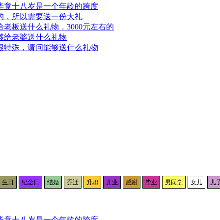
毕竟十八岁是一个年龄的跨度
的，所以需要送一份大礼
老板送什么礼物，3000元左右的
够给老婆送什么礼物
很特殊，请问能够送什么礼物
生日
纪念日
结婚
乔迁
升职
开业
感谢
毕业
男同学
女儿
儿
毕竟十八岁是一个年龄的跨度