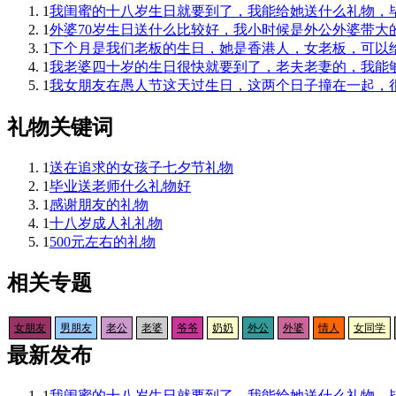
1
我闺蜜的十八岁生日就要到了，我能给她送什么礼物，
1
外婆70岁生日送什么比较好，我小时候是外公外婆带大
1
下个月是我们老板的生日，她是香港人，女老板，可以给
1
我老婆四十岁的生日很快就要到了，老夫老妻的，我能
1
我女朋友在愚人节这天过生日，这两个日子撞在一起，
礼物关键词
1
送在追求的女孩子七夕节礼物
1
毕业送老师什么礼物好
1
感谢朋友的礼物
1
十八岁成人礼礼物
1
500元左右的礼物
相关专题
女朋友
男朋友
老公
老婆
爷爷
奶奶
外公
外婆
情人
女同学
最新发布
1
我闺蜜的十八岁生日就要到了，我能给她送什么礼物，