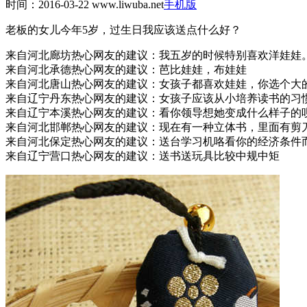
时间：2016-03-22
www.liwuba.net
手机版
老板的女儿今年5岁，过生日我应该送点什么好？
来自河北廊坊热心网友的建议：
我五岁的时候特别喜欢洋娃娃
来自河北承德热心网友的建议：
芭比娃娃，布娃娃
来自河北唐山热心网友的建议：
女孩子都喜欢娃娃，你选个大
来自辽宁丹东热心网友的建议：
女孩子应该从小培养读书的习
来自辽宁本溪热心网友的建议：
看你领导想她变成什么样子的
来自河北邯郸热心网友的建议：
现在有一种立体书，里面有剪
来自河北保定热心网友的建议：
送台学习机咯看你的经济条件
来自辽宁营口热心网友的建议：
送书送玩具比较中规中矩