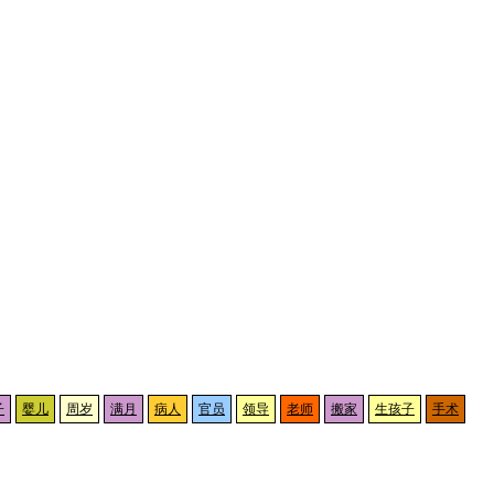
子
婴儿
周岁
满月
病人
官员
领导
老师
搬家
生孩子
手术